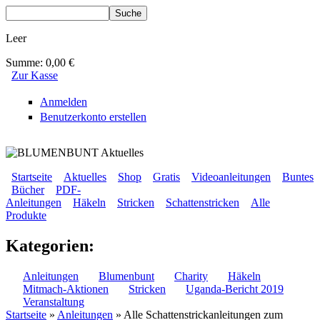
Direkt zum Inhalt
Suche
Suchformular
Leer
Summe:
0,00 €
Zur Kasse
Anmelden
Benutzerkonto erstellen
BLUMENBUNT VERLAG
Startseite
Aktuelles
Shop
Gratis
Videoanleitungen
Buntes
Bücher
PDF-
Sekundärmenü
Anleitungen
Häkeln
Stricken
Schattenstricken
Alle
Hauptmenü
Produkte
Kategorien:
Anleitungen
Blumenbunt
Charity
Häkeln
Mitmach-Aktionen
Stricken
Uganda-Bericht 2019
Veranstaltung
Startseite
»
Anleitungen
» Alle Schattenstrickanleitungen zum