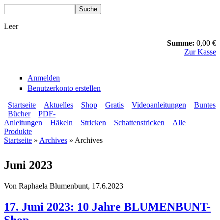
Direkt zum Inhalt
Suche
Suchformular
Leer
Summe:
0,00 €
Zur Kasse
Anmelden
Benutzerkonto erstellen
Startseite
Aktuelles
Shop
Gratis
Videoanleitungen
Buntes
Bücher
PDF-
BLUMENBUNT VERLAG
Sekundärmenü
Anleitungen
Häkeln
Stricken
Schattenstricken
Alle
Hauptmenü
Produkte
Startseite
»
Archives
» Archives
Sie sind hier
Juni 2023
Von
Raphaela Blumenbunt
, 17.6.2023
17. Juni 2023: 10 Jahre BLUMENBUNT-