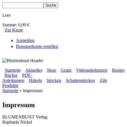
Direkt zum Inhalt
Suche
Suchformular
Leer
Summe:
0,00 €
Zur Kasse
Anmelden
Benutzerkonto erstellen
BLUMENBUNT VERLAG
Startseite
Aktuelles
Shop
Gratis
Videoanleitungen
Buntes
Bücher
PDF-
Sekundärmenü
Anleitungen
Häkeln
Stricken
Schattenstricken
Alle
Hauptmenü
Produkte
Startseite
» Impressum
Sie sind hier
Impressum
BLUMENBUNT Verlag
Raphaela Nickel