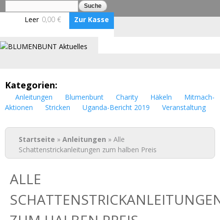
Suche
Suchformular
Direkt
zum
Leer
0,00 €
Zur Kasse
Inhalt
Anmelden
Benutzerkonto erstellen
BLUMENBUNT VERLAG
Kategorien:
Anleitungen
Blumenbunt
Charity
Häkeln
Mitmach-
Aktionen
Stricken
Uganda-Bericht 2019
Veranstaltung
Sie sind hier
Startseite
»
Anleitungen
» Alle
Schattenstrickanleitungen zum halben Preis
ALLE
SCHATTENSTRICKANLEITUNGE