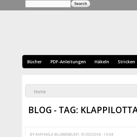
Search
Search form
BLUMENBUNT VERL
Bücher
PDF-Anleitungen
Häkeln
Stricken
You are here
Home
BLOG - TAG: KLAPPILOTT
BY
RAPHAELA BLUMENBUNT
, 01/03/2018 - 13:04