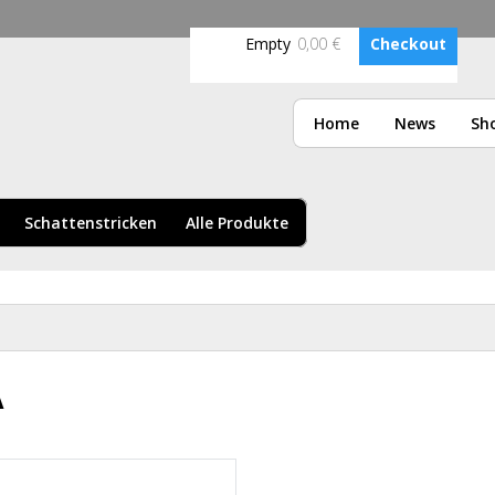
Skip to
main
Empty
0,00 €
Checkout
content
AG
Home
News
Sh
Schattenstricken
Alle Produkte
A