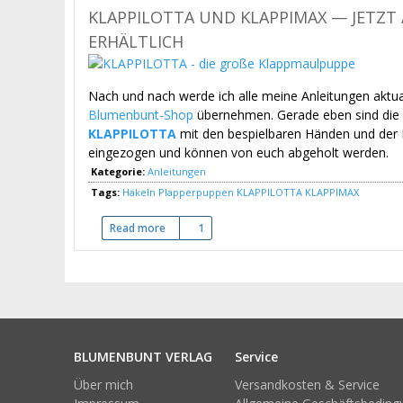
KLAPPILOTTA UND KLAPPIMAX — JETZT
ERHÄLTLICH
Nach und nach werde ich alle meine Anleitungen aktua
Blumenbunt-Shop
übernehmen. Gerade eben sind die
KLAPPILOTTA
mit den bespielbaren Händen und der
eingezogen und können von euch abgeholt werden.
Kategorie:
Anleitungen
Tags:
Häkeln
Plapperpuppen
KLAPPILOTTA
KLAPPIMAX
Read more
about KLAPPILOTTA und KLAPPIMAX — jetzt auc
1
BLUMENBUNT VERLAG
Service
Über mich
Versandkosten & Service