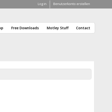
Log in
Benutzerkonto erstellen
op
Free Downloads
Motley Stuff
Contact