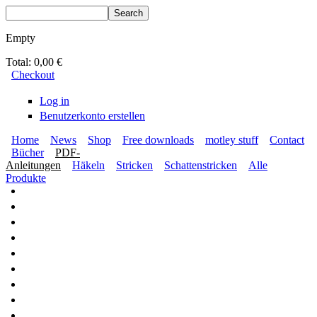
Skip to main content
Search
Search form
Empty
Total:
0,00 €
Checkout
Log in
Benutzerkonto erstellen
Home
News
Shop
Free downloads
motley stuff
Contact
Bücher
PDF-
BLUMENBUNT VERLAG
Secondary menu
Anleitungen
Häkeln
Stricken
Schattenstricken
Alle
Main menu
Produkte