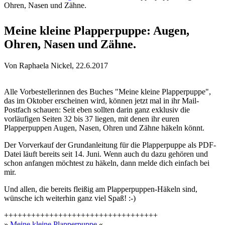
Ohren, Nasen und Zähne.
Sie sind hier
Meine kleine Plapperpuppe: Augen,
Ohren, Nasen und Zähne.
Von
Raphaela Nickel
, 22.6.2017
Alle Vorbestellerinnen des Buches "Meine kleine Plapperpuppe",
das im Oktober erscheinen wird, können jetzt mal in ihr Mail-
Postfach schauen: Seit eben sollten darin ganz exklusiv die
vorläufigen Seiten 32 bis 37 liegen, mit denen ihr euren
Plapperpuppen Augen, Nasen, Ohren und Zähne häkeln könnt.
Der Vorverkauf der Grundanleitung für die Plapperpuppe als PDF-
Datei läuft bereits seit 14. Juni. Wenn auch du dazu gehören und
schon anfangen möchtest zu häkeln, dann melde dich einfach bei
mir.
Und allen, die bereits fleißig am Plapperpuppen-Häkeln sind,
wünsche ich weiterhin ganz viel Spaß! :-)
++++++++++++++++++++++++++++++++++
»
Meine kleine Plapperpuppe
«