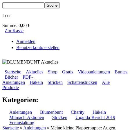
Direkt zum Inhalt
Suche
Suchformular
Leer
Summe:
0,00 €
Zur Kasse
Anmelden
Benutzerkonto erstellen
BLUMENBUNT VERLAG
Startseite
Aktuelles
Shop
Gratis
Videoanleitungen
Buntes
Bücher
PDF-
Sekundärmenü
Anleitungen
Häkeln
Stricken
Schattenstricken
Alle
Hauptmenü
Produkte
Kategorien:
Anleitungen
Blumenbunt
Charity
Häkeln
Mitmach-Aktionen
Stricken
Uganda-Bericht 2019
Veranstaltung
Startseite
»
Anleitungen
» Meine kleine Plapperpuppe: Augen,