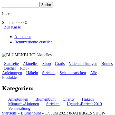
Direkt zum Inhalt
Suche
Suchformular
Leer
Summe:
0,00 €
Zur Kasse
Anmelden
Benutzerkonto erstellen
BLUMENBUNT VERLAG
Startseite
Aktuelles
Shop
Gratis
Videoanleitungen
Buntes
Bücher
PDF-
Sekundärmenü
Anleitungen
Häkeln
Stricken
Schattenstricken
Alle
Hauptmenü
Produkte
Kategorien:
Anleitungen
Blumenbunt
Charity
Häkeln
Mitmach-Aktionen
Stricken
Uganda-Bericht 2019
Veranstaltung
Startseite
»
Blumenbunt
» 17. Juni 2021: 8-JÄHRIGES SHOP-