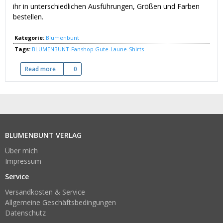
ihr in unterschiedlichen Ausführungen, Größen und Farben
bestellen.
Kategorie:
Blumenbunt
Tags:
BLUMENBUNT-Fanshop
Gute-Laune-Shirts
Read more
about GANZ NEU: Der "BLUMENBUNT-Fanshop"
0
BLUMENBUNT VERLAG
Über mich
Impressum
Service
Versandkosten & Service
Allgemeine Geschäftsbedingungen
Datenschutz