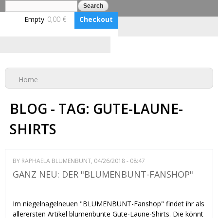
Search
Search form
Skip to
main
Empty
0,00 €
Checkout
content
Log in
Benutzerkonto erstellen
BLUMENBUNT VERLAG
You are here
Home
BLOG - TAG: GUTE-LAUNE-
SHIRTS
BY
RAPHAELA BLUMENBUNT
, 04/26/2018 - 08:47
GANZ NEU: DER "BLUMENBUNT-FANSHOP"
Im niegelnagelneuen "BLUMENBUNT-Fanshop" findet ihr als
allerersten Artikel blumenbunte Gute-Laune-Shirts. Die könnt