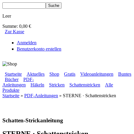
Direkt zum Inhalt
Suche
Suchformular
Leer
Summe:
0,00 €
Zur Kasse
Anmelden
Benutzerkonto erstellen
BLUMENBUNT VERLAG
Startseite
Aktuelles
Shop
Gratis
Videoanleitungen
Buntes
Bücher
PDF-
Sekundärmenü
Anleitungen
Häkeln
Stricken
Schattenstricken
Alle
Hauptmenü
Produkte
Startseite
»
PDF-Anleitungen
» STERNE · Schattenstricken
Sie sind hier
Schatten-Strickanleitung
STERNE · Schattenstricken