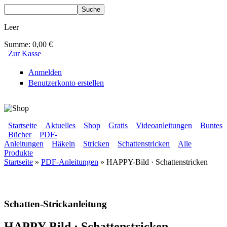
Direkt zum Inhalt
Suche
Suchformular
Leer
Summe:
0,00 €
Zur Kasse
Anmelden
Benutzerkonto erstellen
BLUMENBUNT VERLAG
Startseite
Aktuelles
Shop
Gratis
Videoanleitungen
Buntes
Bücher
PDF-
Sekundärmenü
Anleitungen
Häkeln
Stricken
Schattenstricken
Alle
Hauptmenü
Produkte
Startseite
»
PDF-Anleitungen
» HAPPY-Bild · Schattenstricken
Sie sind hier
Schatten-Strickanleitung
HAPPY-Bild · Schattenstricken