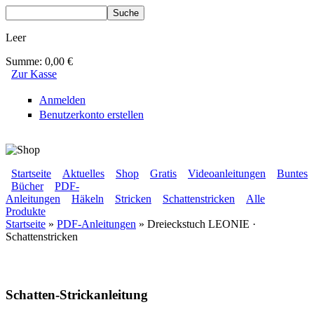
Direkt zum Inhalt
Suche
Suchformular
Leer
Summe:
0,00 €
Zur Kasse
Anmelden
Benutzerkonto erstellen
BLUMENBUNT VERLAG
Startseite
Aktuelles
Shop
Gratis
Videoanleitungen
Buntes
Bücher
PDF-
Sekundärmenü
Anleitungen
Häkeln
Stricken
Schattenstricken
Alle
Hauptmenü
Produkte
Startseite
»
PDF-Anleitungen
» Dreieckstuch LEONIE ·
Schattenstricken
Sie sind hier
Schatten-Strickanleitung