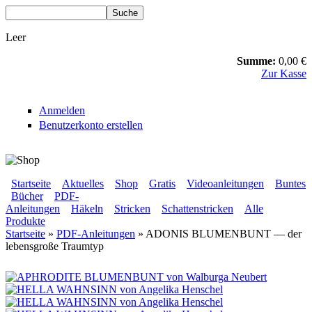
Direkt zum Inhalt
Suche
Suchformular
Leer
Summe:
0,00 €
Zur Kasse
Anmelden
Benutzerkonto erstellen
BLUMENBUNT VERLAG
Startseite
Aktuelles
Shop
Gratis
Videoanleitungen
Buntes
Bücher
PDF-
Sekundärmenü
Anleitungen
Häkeln
Stricken
Schattenstricken
Alle
Hauptmenü
Produkte
Startseite
»
PDF-Anleitungen
» ADONIS BLUMENBUNT — der
lebensgroße Traumtyp
Sie sind hier