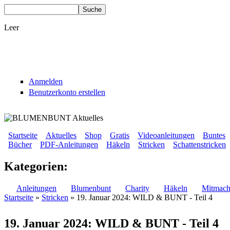
Direkt zum Inhalt
Suche
Suchformular
Leer
Anmelden
Benutzerkonto erstellen
BLUMENBUNT VERLAG
Startseite
Aktuelles
Shop
Gratis
Videoanleitungen
Buntes
Bücher
PDF-Anleitungen
Häkeln
Stricken
Schattenstricken
Sekundärmenü
Hauptmenü
Kategorien:
Anleitungen
Blumenbunt
Charity
Häkeln
Mitmach
Startseite
»
Stricken
» 19. Januar 2024: WILD & BUNT - Teil 4
Sie sind hier
19. Januar 2024: WILD & BUNT - Teil 4