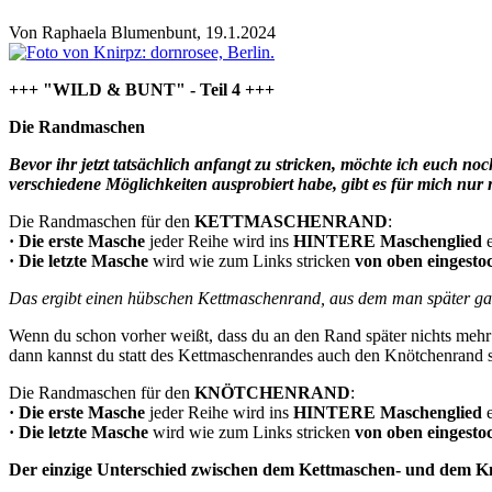
Von
Raphaela Blumenbunt
, 19.1.2024
+++ "WILD & BUNT" - Teil 4 +++
Die Randmaschen
Bevor ihr jetzt tatsächlich anfangt zu stricken, möchte ich euch n
verschiedene Möglichkeiten ausprobiert habe, gibt es für mich nu
Die Randmaschen für den
KETTMASCHENRAND
:
· Die erste Masche
jeder Reihe wird ins
HINTERE Maschenglied
e
· Die letzte Masche
wird wie zum Links stricken
von oben eingest
Das ergibt einen hübschen Kettmaschenrand, aus dem man später ga
Wenn du schon vorher weißt, dass du an den Rand später nichts mehr 
dann kannst du statt des Kettmaschenrandes auch den Knötchenrand s
Die Randmaschen für den
KNÖTCHENRAND
:
· Die erste Masche
jeder Reihe wird ins
HINTERE Maschenglied
e
· Die letzte Masche
wird wie zum Links stricken
von oben eingesto
Der einzige Unterschied zwischen dem Kettmaschen- und dem Knöt