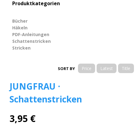
Produktkategorien
Bücher
Apply Bücher filter
Häkeln
Apply Häkeln filter
PDF-Anleitungen
Apply PDF-Anleitungen filter
Schattenstricken
Apply Schattenstricken filter
Stricken
Apply Stricken filter
Price
Latest
Title
SORT BY
JUNGFRAU ·
Schattenstricken
3,95 €