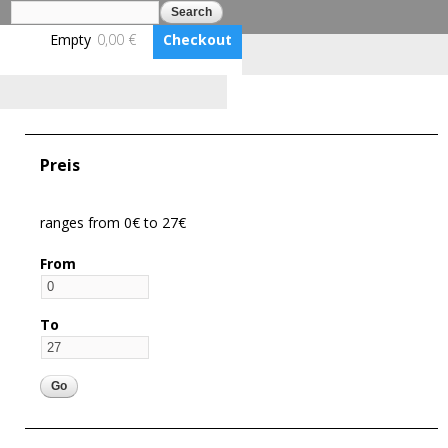
Search
Search form
Skip to
main
Empty
0,00 €
Checkout
content
Log in
Benutzerkonto erstellen
BLUMENBUNT VERLAG
Preis
ranges from 0€ to 27€
From
To