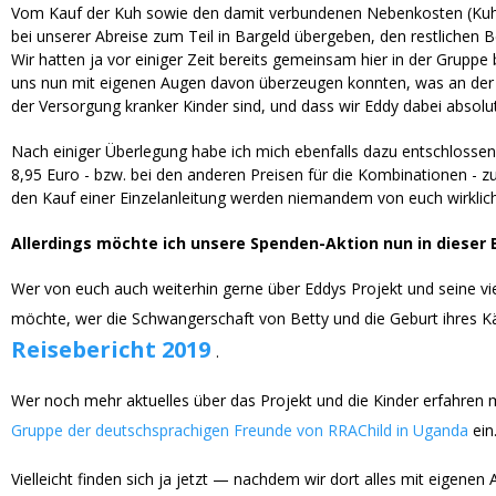
Vom Kauf der Kuh sowie den damit verbundenen Nebenkosten (Kuh-Ma
bei unserer Abreise zum Teil in Bargeld übergeben, den restlichen 
Wir hatten ja vor einiger Zeit bereits gemeinsam hier in der Gruppe
uns nun mit eigenen Augen davon überzeugen konnten, was an der Sc
der Versorgung kranker Kinder sind, und dass wir Eddy dabei absolut 
Nach einiger Überlegung habe ich mich ebenfalls dazu entschlossen,
8,95 Euro - bzw. bei den anderen Preisen für die Kombinationen - z
den Kauf einer Einzelanleitung werden niemandem von euch wirklic
Allerdings möchte ich unsere Spenden-Aktion nun in diese
Wer von euch auch weiterhin gerne über Eddys Projekt und seine vi
möchte, wer die Schwangerschaft von Betty und die Geburt ihres Kä
Reisebericht 2019
.
Wer noch mehr aktuelles über das Projekt und die Kinder erfahren mö
Gruppe der deutschsprachigen Freunde von RRAChild in Uganda
ein
Vielleicht finden sich ja jetzt — nachdem wir dort alles mit eige