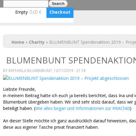
Search
Search form
Empty
0,00 €
Checkout
BLUMENBUNT VERLAG
You are here
Home
»
Charity
» BLUMENBUNT Spendenaktion 2019 – Proje
BLUMENBUNT SPENDENAKTION 
BY
RAPHAELA BLUMENBUNT
, 12/17/2019 - 21:18
Liebste Freunde,
in meinem Beitrag hatte ich euch ja bereits berichtet, dass Ina u
Blumenbunt übergeben haben. Wir sind sehr stolz darauf, dass wir g
beteiligt haben. (
Wie alles began und Informationen zur RRAChild
)
An dieser Stelle möchte ich ganz ausdrücklich darauf hinweisen, d
diese aus eigener Tasche privat finanziert haben.