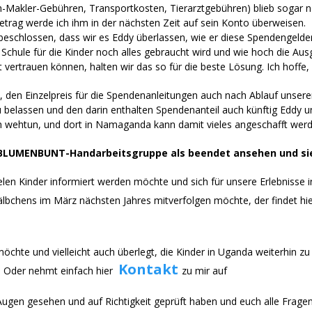
kler-Gebühren, Transportkosten, Tierarztgebühren) blieb sogar noch
Betrag werde ich ihm in der nächsten Zeit auf sein Konto überweisen.
 beschlossen, dass wir es Eddy überlassen, wie er diese Spendengelde
hule für die Kinder noch alles gebraucht wird und wie hoch die Ausga
vertrauen können, halten wir das so für die beste Lösung. Ich hoffe, 
 den Einzelpreis für die Spendenanleitungen auch nach Ablauf unsere
u belassen und den darin enthalten Spendenanteil auch künftig Eddy 
h wehtun, und dort in Namaganda kann damit vieles angeschafft werd
r BLUMENBUNT-Handarbeitsgruppe als beendet ansehen und sie
elen Kinder informiert werden möchte und sich für unsere Erlebnisse
lbchens im März nächsten Jahres mitverfolgen möchte, der findet hier
chte und vielleicht auch überlegt, die Kinder in Uganda weiterhin zu 
Kontakt
. Oder nehmt einfach hier
zu mir auf
nen Augen gesehen und auf Richtigkeit geprüft haben und euch alle Fr