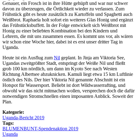
Genauer, ein Frosch ist in ihre Hütte gehüpft und war nur schwer
davon zu überzeugen, die Örtlichkeit wieder zu verlassen. Zum
Frühstück gibt es heute zusätzlich zu Kartoffeln und Spaghetti auch
Weißbrot. Raphaela holt sofort ein weiteres Glas Honig und ergänzt
das Frühstücksbuffett. In der Folge entwickelt sich Weißbrot mit
Honig zu einer beliebten Kombination bei den Kindern und
Lehrern, die mit uns zusammen essen. Es kommt uns vor, als wären
wir schon eine Woche hier, dabei ist es erst unser dritter Tag in
Uganda.
Heute ist ein Ausflug zum
Nil
geplant. In Jinja am Viktoria See,
Ugandas zweitgrößter Stadt, entspringt der Weiße Nil und fließt
grob 100 km nördlich, um dann im Kyoto See nach Westen
Richtung Albertsee abzuknicken. Kamuli liegt etwa 15 km Luftlinie
östlich des Nils. Der hier Viktoria Nil genannte Abschnitt ist ein
Hotspot für Wassersport. Beliebt ist dort Wildwasserrafting, und
obwohl wir das nicht mitmachen wollen, versprechen doch die dafür
notwendigen Stromschnellen einen imposanten Anblick. Soweit der
Plan.
Kategorie:
Uganda-Bericht 2019
Tags:
BLUMENBUNT-Spendenaktion 2019
Uganda