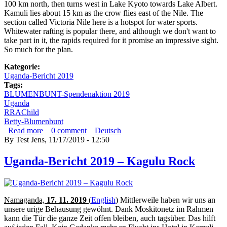
100 km north, then turns west in Lake Kyoto towards Lake Albert.
Kamuli lies about 15 km as the crow flies east of the Nile. The
section called Victoria Nile here is a hotspot for water sports.
Whitewater rafting is popular there, and although we don't want to
take part in it, the rapids required for it promise an impressive sight.
So much for the plan.
Kategorie:
Uganda-Bericht 2019
Tags:
BLUMENBUNT-Spendenaktion 2019
Uganda
RRAChild
Betty-Blumenbunt
Read more
about Uganda-Report 2019 – Excursion to the White
0
comment
Deutsch
By
Test Jens
Nile
, 11/17/2019 - 12:50
Uganda-Bericht 2019 – Kagulu Rock
Namaganda,
17. 11. 2019
(
English
)
Mittlerweile haben wir uns an
unsere urige Behausung gewöhnt. Dank Moskitonetz im Rahmen
kann die Tür die ganze Zeit offen bleiben, auch tagsüber. Das hilft