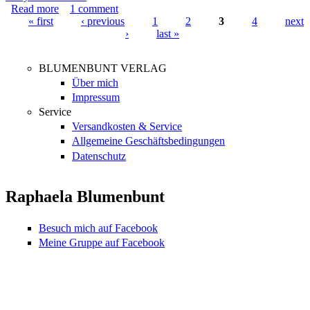
Read more
about BLUMENBUNT Spendenaktion 2019 –
1
comment
« first
Wohlbehalten zurück
‹ previous
1
2
3
4
next
›
last »
Pages
BLUMENBUNT VERLAG
Über mich
Impressum
Service
Versandkosten & Service
Allgemeine Geschäftsbedingungen
Datenschutz
Raphaela Blumenbunt
Besuch mich auf Facebook
Meine Gruppe auf Facebook