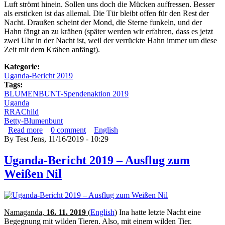
Luft strömt hinein. Sollen uns doch die Mücken auffressen. Besser
als ersticken ist das allemal. Die Tür bleibt offen für den Rest der
Nacht. Draußen scheint der Mond, die Sterne funkeln, und der
Hahn fängt an zu krähen (später werden wir erfahren, dass es jetzt
zwei Uhr in der Nacht ist, weil der verrückte Hahn immer um diese
Zeit mit dem Krähen anfängt).
Kategorie:
Uganda-Bericht 2019
Tags:
BLUMENBUNT-Spendenaktion 2019
Uganda
RRAChild
Betty-Blumenbunt
Read more
about Uganda-Bericht 2019 – Habibas Geburtstag
0
comment
English
By
Test Jens
, 11/16/2019 - 10:29
Uganda-Bericht 2019 – Ausflug zum
Weißen Nil
Namaganda,
16. 11. 2019
(
English
)
Ina hatte letzte Nacht eine
Begegnung mit wilden Tieren. Also, mit einem wilden Tier.