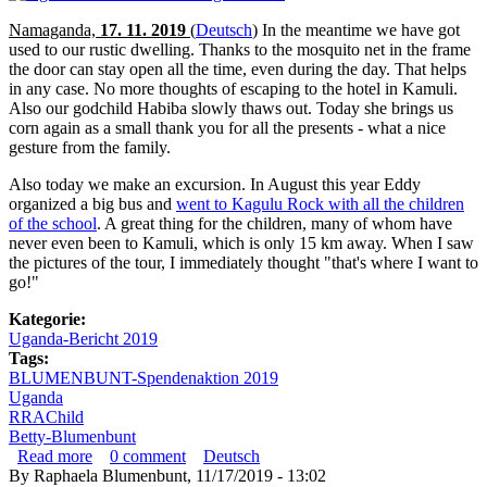
Namaganda,
17. 11. 2019
(
Deutsch
)
In the meantime we have got
used to our rustic dwelling. Thanks to the mosquito net in the frame
the door can stay open all the time, even during the day. That helps
in any case. No more thoughts of escaping to the hotel in Kamuli.
Also our godchild Habiba slowly thaws out. Today she brings us
corn again as a small thank you for all the presents - what a nice
gesture from the family.
Also today we make an excursion. In August this year Eddy
organized a big bus and
went to Kagulu Rock with all the children
of the school
. A great thing for the children, many of whom have
never even been to Kamuli, which is only 15 km away. When I saw
the pictures of the tour, I immediately thought "that's where I want to
go!"
Kategorie:
Uganda-Bericht 2019
Tags:
BLUMENBUNT-Spendenaktion 2019
Uganda
RRAChild
Betty-Blumenbunt
Read more
about Uganda-Report 2019 – Kagulu Rock
0
comment
Deutsch
By
Raphaela Blumenbunt
, 11/17/2019 - 13:02