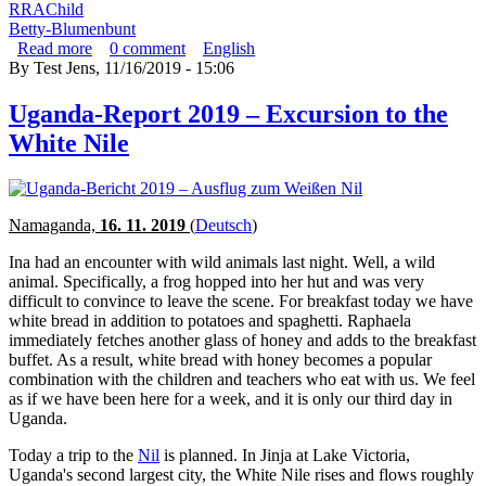
RRAChild
Betty-Blumenbunt
Read more
about Uganda-Bericht 2019 – Ausflug zum Weißen Nil
0
comment
English
By
Test Jens
, 11/16/2019 - 15:06
Uganda-Report 2019 – Excursion to the
White Nile
Namaganda,
16. 11. 2019
(
Deutsch
)
Ina had an encounter with wild animals last night. Well, a wild
animal. Specifically, a frog hopped into her hut and was very
difficult to convince to leave the scene. For breakfast today we have
white bread in addition to potatoes and spaghetti. Raphaela
immediately fetches another glass of honey and adds to the breakfast
buffet. As a result, white bread with honey becomes a popular
combination with the children and teachers who eat with us. We feel
as if we have been here for a week, and it is only our third day in
Uganda.
Today a trip to the
Nil
is planned. In Jinja at Lake Victoria,
Uganda's second largest city, the White Nile rises and flows roughly