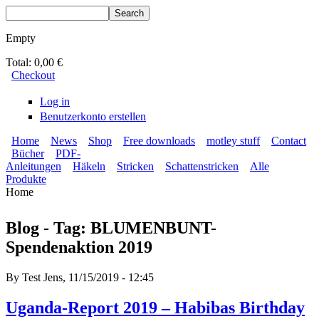
Skip to main content
Search
Search form
Empty
Total:
0,00 €
Checkout
Log in
Benutzerkonto erstellen
Home
News
Shop
Free downloads
motley stuff
Contact
Bücher
PDF-
BLUMENBUNT VERLAG
Secondary menu
Anleitungen
Häkeln
Stricken
Schattenstricken
Alle
Main menu
Produkte
Home
You are here
Blog - Tag: BLUMENBUNT-
Spendenaktion 2019
By
Test Jens
, 11/15/2019 - 12:45
Uganda-Report 2019 – Habibas Birthday