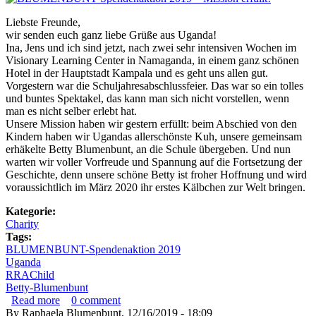
Liebste Freunde,
wir senden euch ganz liebe Grüße aus Uganda!
Ina, Jens und ich sind jetzt, nach zwei sehr intensiven Wochen im
Visionary Learning Center in Namaganda, in einem ganz schönen
Hotel in der Hauptstadt Kampala und es geht uns allen gut.
Vorgestern war die Schuljahresabschlussfeier. Das war so ein tolles
und buntes Spektakel, das kann man sich nicht vorstellen, wenn
man es nicht selber erlebt hat.
Unsere Mission haben wir gestern erfüllt: beim Abschied von den
Kindern haben wir Ugandas allerschönste Kuh, unsere gemeinsam
erhäkelte Betty Blumenbunt, an die Schule übergeben. Und nun
warten wir voller Vorfreude und Spannung auf die Fortsetzung der
Geschichte, denn unsere schöne Betty ist froher Hoffnung und wird
voraussichtlich im März 2020 ihr erstes Kälbchen zur Welt bringen.
Kategorie:
Charity
Tags:
BLUMENBUNT-Spendenaktion 2019
Uganda
RRAChild
Betty-Blumenbunt
Read more
about BLUMENBUNT Spendenaktion 2019 – Mission
0
comment
By
Raphaela Blumenbunt
erfüllt!
, 12/16/2019 - 18:09