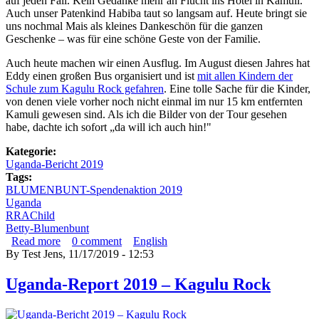
auf jeden Fall. Kein Gedanke mehr an Flucht ins Hotel in Kamuli.
Auch unser Patenkind Habiba taut so langsam auf. Heute bringt sie
uns nochmal Mais als kleines Dankeschön für die ganzen
Geschenke – was für eine schöne Geste von der Familie.
Auch heute machen wir einen Ausflug. Im August diesen Jahres hat
Eddy einen großen Bus organisiert und ist
mit allen Kindern der
Schule zum Kagulu Rock gefahren
. Eine tolle Sache für die Kinder,
von denen viele vorher noch nicht einmal im nur 15 km entfernten
Kamuli gewesen sind. Als ich die Bilder von der Tour gesehen
habe, dachte ich sofort „da will ich auch hin!"
Kategorie:
Uganda-Bericht 2019
Tags:
BLUMENBUNT-Spendenaktion 2019
Uganda
RRAChild
Betty-Blumenbunt
Read more
about Uganda-Bericht 2019 – Kagulu Rock
0
comment
English
By
Test Jens
, 11/17/2019 - 12:53
Uganda-Report 2019 – Kagulu Rock