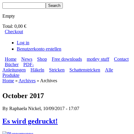
Skip to main content
Search
Search form
Empty
Total:
0,00 €
Checkout
Log in
Benutzerkonto erstellen
Home
News
Shop
Free downloads
motley stuff
Contact
Bücher
PDF-
BLUMENBUNT VERLAG
Secondary menu
Anleitungen
Häkeln
Stricken
Schattenstricken
Alle
Main menu
Produkte
Home
»
Archives
» Archives
You are here
October 2017
By
Raphaela Nickel
, 10/09/2017 - 17:07
Es wird gedruckt!